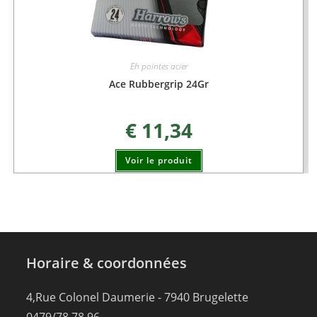
Eh pointes acier
Ace Rubbergrip 24Gr
€
11,34
Voir le produit
Horaire & coordonnées
4,Rue Colonel Daumerie - 7940 Brugelette
0479/78.78.96