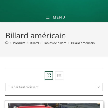
MENU
Billard américain
>
Produits
>
Billard
>
Tables de billard
>
Billard américain
Tri par tarif croissant