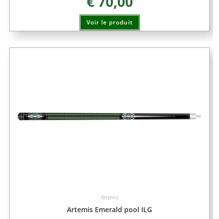
€
70,00
Voir le produit
Artemis
Artemis Emerald pool ILG