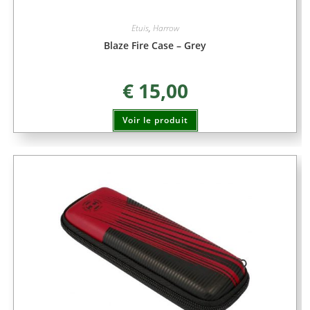
Etuis
,
Harrow
Blaze Fire Case – Grey
€
15,00
Voir le produit