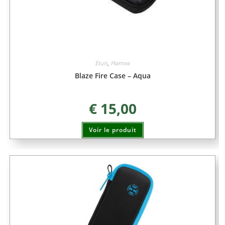
Etuis
,
Harrow
Blaze Fire Case – Aqua
€
15,00
Voir le produit