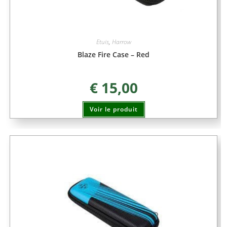
Etuis
,
Harrow
Blaze Fire Case – Red
€
15,00
Voir le produit