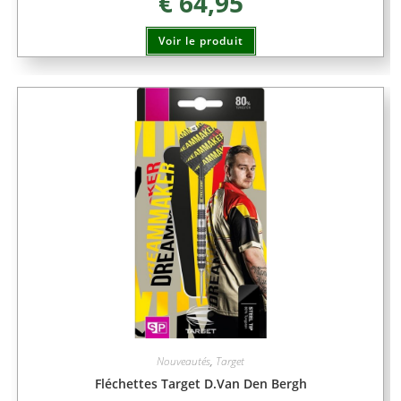
€
64,95
Voir le produit
Nouveautés
,
Target
Fléchettes Target D.Van Den Bergh