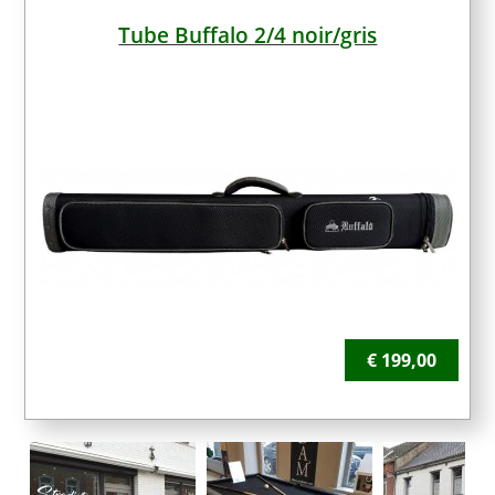
Tube Buffalo 2/4 noir/gris
00
€
199,00