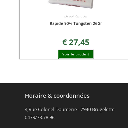
Eh pointes acier
Rapide 90% Tungsten 26Gr
€
27,45
Voir le produit
Horaire & coordonnées
4,Rue Colonel Daumerie - 7940 Brugelette
0479/78.78.96