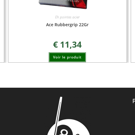
Eh pointes acier
Ace Rubbergrip 22Gr
€
11,34
Voir le produit