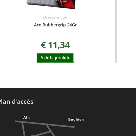
Eh pointes acier
Ace Rubbergrip 24Gr
€
11,34
Voir le produit
Plan d'accès