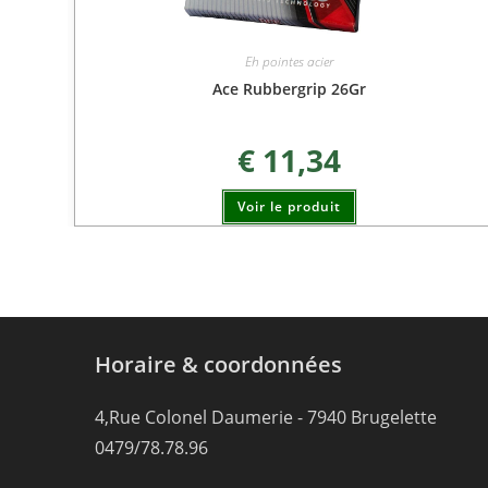
Eh pointes acier
Ace Rubbergrip 26Gr
€
11,34
Voir le produit
Horaire & coordonnées
4,Rue Colonel Daumerie - 7940 Brugelette
0479/78.78.96