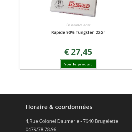
Eh pointes acier
Rapide 90% Tungsten 22Gr
€
27,45
Voir le produit
Horaire & coordonnées
4,Rue Colonel Daumerie - 7940 Brugelette
0479/78.78.96