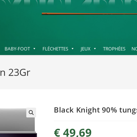
BABY-FOOT
FLÉCHETTES
JEUX
TROPHÉES
N
en 23Gr
Black Knight 90% tung
€
49,69