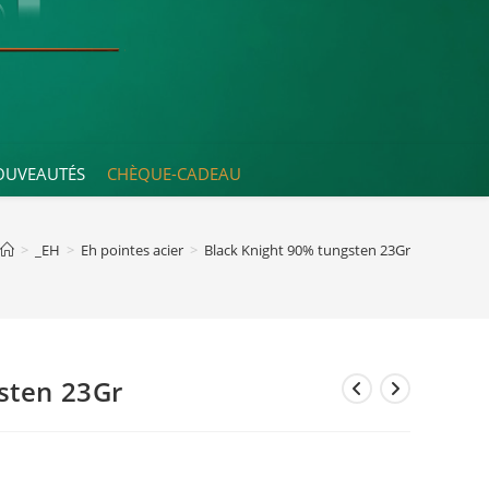
OUVEAUTÉS
CHÈQUE-CADEAU
>
_EH
>
Eh pointes acier
>
Black Knight 90% tungsten 23Gr
sten 23Gr