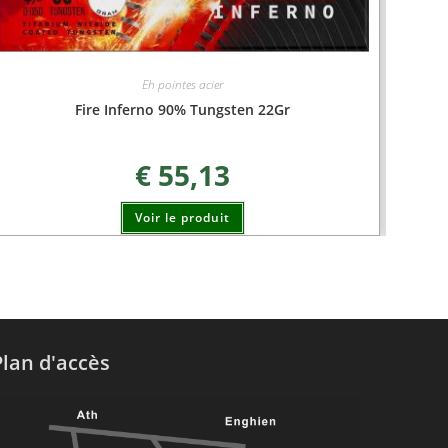
Eh pointes acier
Fire Inferno 90% Tungsten 22Gr
€
55,13
Voir le produit
Plan d'accès