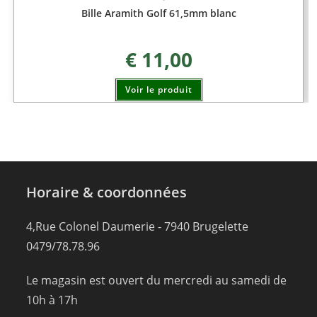
Bille Aramith Golf 61,5mm blanc
€
11,00
Voir le produit
Horaire & coordonnées
4,Rue Colonel Daumerie - 7940 Brugelette
0479/78.78.96
Le magasin est ouvert du mercredi au samedi de
10h à 17h