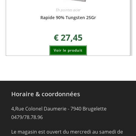
Eh pointes acier
Rapide 90% Tungsten 25Gr
€
27,45
Voir le produit
Horaire & coordonnées
4,Rue Colonel Daumerie - 7940 Brugelette
0479/78.78.96
Le magasin est ouvert du mercredi au samedi de