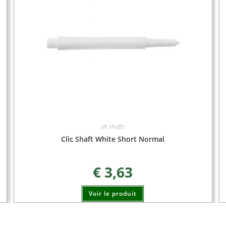
eh shafts
Clic Shaft White Short Normal
€
3,63
Voir le produit