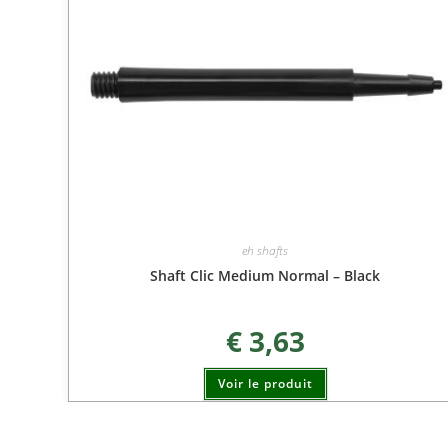
eh shafts
Shaft Clic Medium Normal – Black
€
3,63
Voir le produit