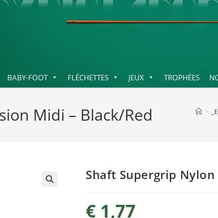
BABY-FOOT
FLÉCHETTES
JEUX
TROPHÉES
N
sion Midi – Black/Red
>
_
Shaft Supergrip Nylon
€
1,77