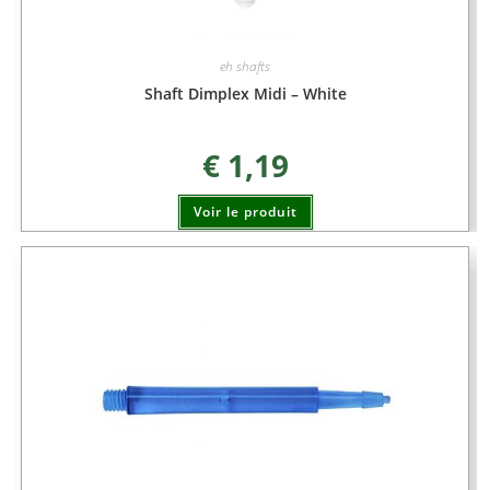
eh shafts
Shaft Dimplex Midi – White
€
1,19
Voir le produit