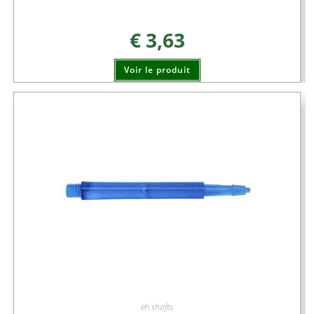
€
3,63
Voir le produit
eh shafts