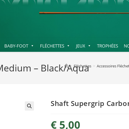
BABY-FOOT
FLÉCHETTES
JEUX
TROPHÉES
N
Medium – Black/Aqua
>
Fléchettes
>
Accessoires Fléche
Shaft Supergrip Carb
€
5,00