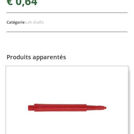
€
0,64
Catégorie :
eh shafts
Produits apparentés