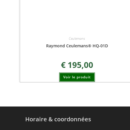
Ceulemans
Raymond Ceulemans® HQ-01D
€
195,00
Voir le produit
Horaire & coordonnées