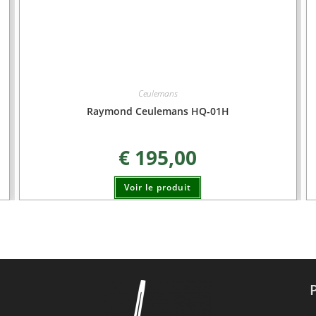
Ceulemans
Raymond Ceulemans HQ-01H
€
195,00
Voir le produit