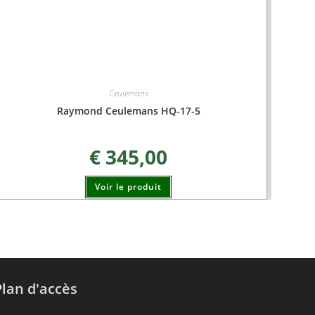
Ceulemans
Raymond Ceulemans HQ-17-5
€
345,00
Voir le produit
Plan d'accès