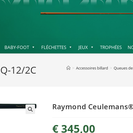
BABY-FOOT
FLÉCHETTES
JEUX
TROPHÉES
N
Q-12/2C
>
Accessoires billard
>
Queues de 
Raymond Ceulemans®
€
345,00