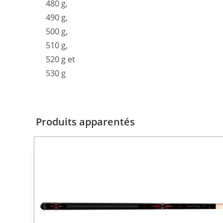
480 g,
490 g,
500 g,
510 g,
520 g et
530 g
Produits apparentés