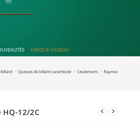
OUVEAUTÉS
CHÈQUE-CADEAU
billard
>
Queues de billard carambole
>
Ceulemans
>
Raymond Ceulema
 HQ-12/2C