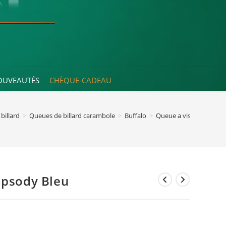
OUVEAUTÉS
CHÈQUE-CADEAU
billard
>
Queues de billard carambole
>
Buffalo
>
Queue a vis Buffalo Ra
apsody Bleu