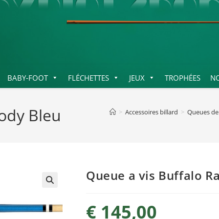
BABY-FOOT
FLÉCHETTES
JEUX
TROPHÉES
N
ody Bleu
>
Accessoires billard
>
Queues de 
Queue a vis Buffalo R
€
145,00