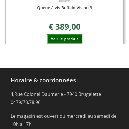
Buffalo
Queue à vis Buffalo Vision 3
€
389,00
Voir le produit
Horaire & coordonnées
4,Rue Colonel Daumerie - 7940 Brugelette
0479/78.78.96
Le magasin est ouvert du mercredi au samedi de
10h à 17h