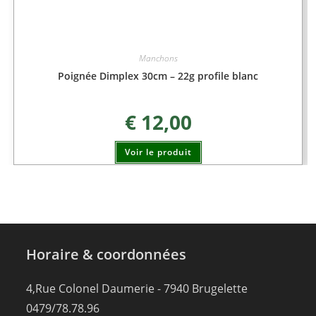
Manchons
Poignée Dimplex 30cm – 22g profile blanc
€
12,00
Voir le produit
Horaire & coordonnées
4,Rue Colonel Daumerie - 7940 Brugelette
0479/78.78.96