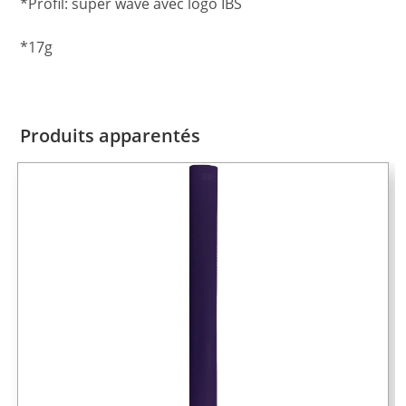
*Profil: super wave avec logo IBS
*17g
Produits apparentés