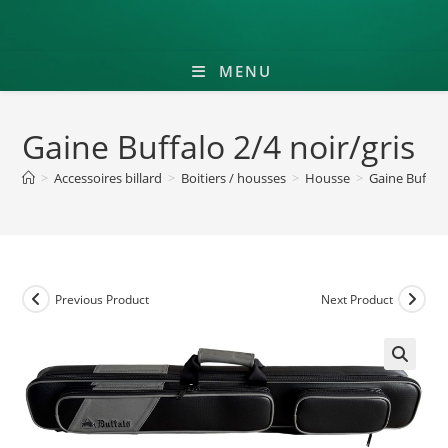
MENU
Gaine Buffalo 2/4 noir/gris
>
Accessoires billard
>
Boitiers / housses
>
Housse
>
Gaine Buffalo
Previous Product
Next Product