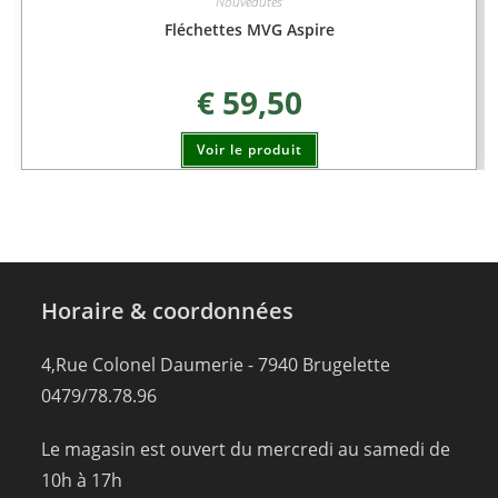
Nouveautés
Fléchettes MVG Aspire
€
59,50
Voir le produit
Horaire & coordonnées
4,Rue Colonel Daumerie - 7940 Brugelette
0479/78.78.96
Le magasin est ouvert du mercredi au samedi de
10h à 17h