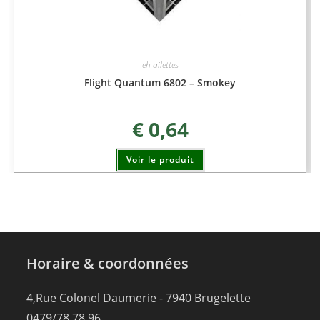
eh ailettes
Flight Quantum 6802 – Smokey
€
0,64
Voir le produit
Horaire & coordonnées
4,Rue Colonel Daumerie - 7940 Brugelette
0479/78.78.96