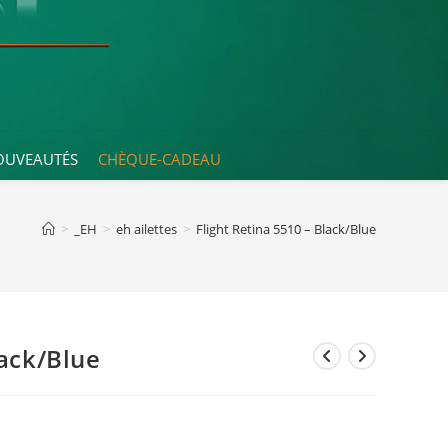
OUVEAUTÉS
CHÈQUE-CADEAU
>
_EH
>
eh ailettes
>
Flight Retina 5510 – Black/Blue
lack/Blue