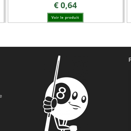
€
0,64
Voir le produit
e