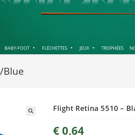
BABY-FOOT
FLÉCHETTES
JEUX
TROPHÉES
N
k/Blue
Flight Retina 5510 – B
€
0,64