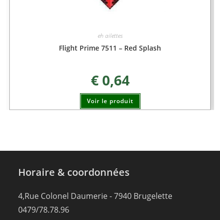
eh ailettes
Flight Prime 7511 – Red Splash
€
0,64
Voir le produit
Horaire & coordonnées
4,Rue Colonel Daumerie - 7940 Brugelette
0479/78.78.96