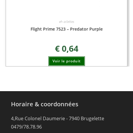
eh ailettes
Flight Prime 7523 – Predator Purple
€
0,64
Voir le produit
Horaire & coordonnées
4,Rue Colonel Daumerie - 7940 Brugelette
0479/78.78.96