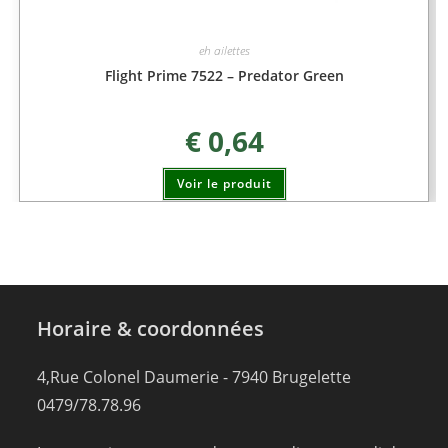
eh ailettes
Flight Prime 7522 – Predator Green
€
0,64
Voir le produit
Horaire & coordonnées
4,Rue Colonel Daumerie - 7940 Brugelette
0479/78.78.96