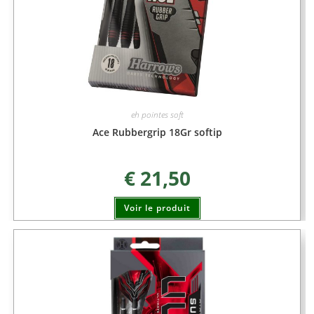
eh pointes soft
Ace Rubbergrip 18Gr softip
€
21,50
Voir le produit