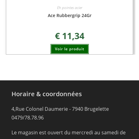
Eh pointes acier
Ace Rubbergrip 24Gr
€
11,34
Voir le produit
Horaire & coordonnées
4,Rue Colonel Daumerie - 7940 Brugelette
0479/78.78.96
Le magasin est ouvert du mercredi au samedi de