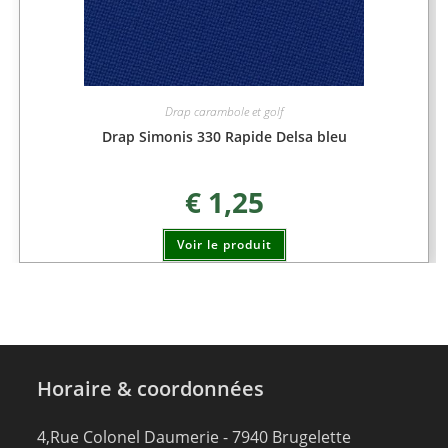
Drap carambole et golf
Drap Simonis 330 Rapide Delsa bleu
€
1,25
Voir le produit
Horaire & coordonnées
4,Rue Colonel Daumerie - 7940 Brugelette