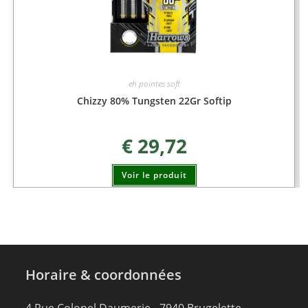
eh pointes soft
Chizzy 80% Tungsten 22Gr Softip
€
29,72
Voir le produit
Horaire & coordonnées
4,Rue Colonel Daumerie - 7940 Brugelette