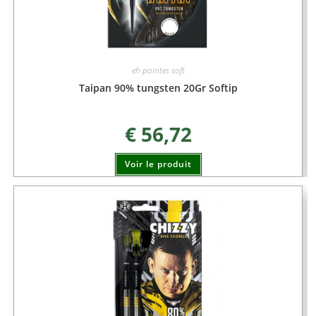
eh pointes soft
Taipan 90% tungsten 20Gr Softip
€
56,72
Voir le produit