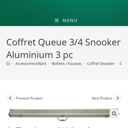
MENU
Coffret Queue 3/4 Snooker
Aluminium 3 pc
>
Accessoires billard
>
Boitiers / housses
>
Coffret Snooker
>
Coff
Previous Product
Next Product