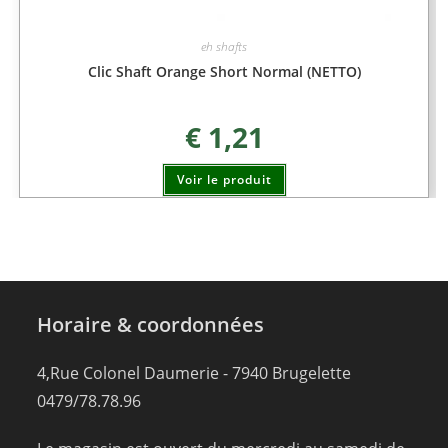
eh shafts
Clic Shaft Orange Short Normal (NETTO)
€
1,21
Voir le produit
Horaire & coordonnées
4,Rue Colonel Daumerie - 7940 Brugelette
0479/78.78.96