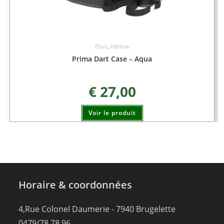
Etuis
,
Harrow
Prima Dart Case – Aqua
€
27,00
Voir le produit
Horaire & coordonnées
4,Rue Colonel Daumerie - 7940 Brugelette
0479/78.78.96