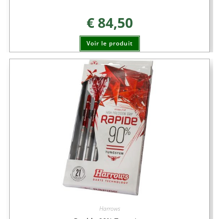
€
84,50
Voir le produit
Harrows